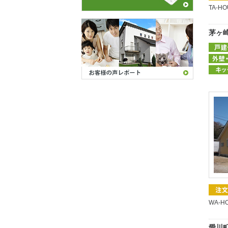
TA-H
茅ヶ
WA-H
愛川